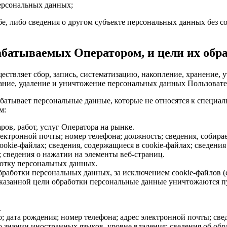
персональных данных;
е, либо сведения о другом субъекте персональных данных без со
абатываемых Оператором, и цели их обр
ствляет сбор, запись, систематизацию, накопление, хранение, у
вание, удаление и уничтожение персональных данных Пользовате
батывает персональные данные, которые не относятся к специал
м:
ров, работ, услуг Оператора на рынке.
ектронной почты; номер телефона; должность; сведения, собира
okie-файлах; сведения, содержащиеся в cookie-файлах; сведения
; сведения о нажатии на элементы веб-страниц.
ботку персональных данных.
работки персональных данных, за исключением cookie-файлов (с
казанной цели обработки персональные данные уничтожаются п
.
 дата рождения; номер телефона; адрес электронной почты; свед
о знании иностранных языков, уровне владения; сведения об об