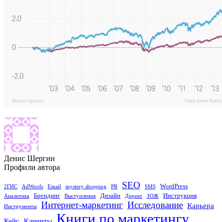
Денис Шергин
Профили автора
SEO
WordPress
2ГИС
AdWords
Email
mystery shopping
PR
SMS
Брендинг
Дизайн
Инструкция
Аналитика
Выступления
Директ
ЗОЖ
Исследование
Интернет-маркетинг
Карьера
Инструменты
Книги по маркетингу
Кейс
Клиенты