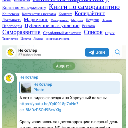
Книги по саморазвитию
Книги по менеджменту
Копирайтинг
Конверсия
Контекстная реклама
Контент
Маркетинг
Лояльность
Неудачи
Менеджмент
Метрика
Отзывы
Публичное выступление
Переговоры
Реклама
Саморазвитие
Список
Сарафанный маркетинг
Стресс
Творчество
Цитаты
Яндекс
многозадачность