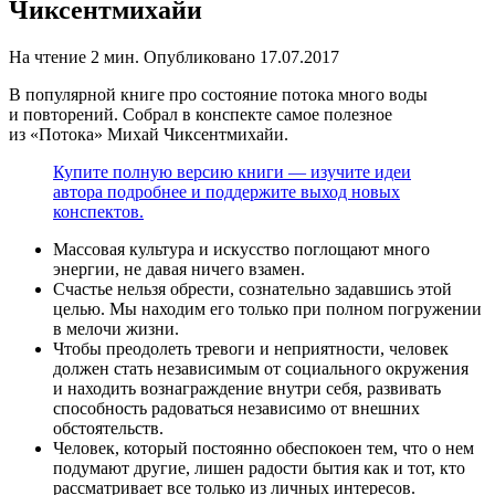
Чиксентмихайи
На чтение
2 мин.
Опубликовано
17.07.2017
В популярной книге про состояние потока много воды
и повторений. Собрал в конспекте самое полезное
из «Потока» Михай Чиксентмихайи.
Купите полную версию книги — изучите идеи
автора подробнее и поддержите выход новых
конспектов.
Массовая культура и искусство поглощают много
энергии, не давая ничего взамен.
Счастье нельзя обрести, сознательно задавшись этой
целью. Мы находим его только при полном погружении
в мелочи жизни.
Чтобы преодолеть тревоги и неприятности, человек
должен стать независимым от социального окружения
и находить вознаграждение внутри себя, развивать
способность радоваться независимо от внешних
обстоятельств.
Человек, который постоянно обеспокоен тем, что о нем
подумают другие, лишен радости бытия как и тот, кто
рассматривает все только из личных интересов.