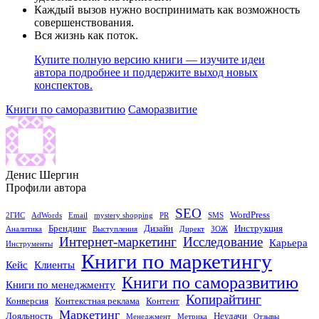
Каждый вызов нужно воспринимать как возможность
совершенствования.
Вся жизнь как поток.
Купите полную версию книги — изучите идеи
автора подробнее и поддержите выход новых
конспектов.
Книги по саморазвитию
Саморазвитие
Денис Шергин
Профили автора
SEO
WordPress
2ГИС
AdWords
Email
mystery shopping
PR
SMS
Брендинг
Дизайн
Инструкция
Аналитика
Выступления
Директ
ЗОЖ
Исследование
Интернет-маркетинг
Карьера
Инструменты
Книги по маркетингу
Кейс
Клиенты
Книги по саморазвитию
Книги по менеджменту
Копирайтинг
Конверсия
Контекстная реклама
Контент
Маркетинг
Лояльность
Неудачи
Менеджмент
Метрика
Отзывы