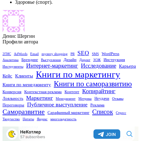
Здоровье (спорт).
Денис Шергин
Профили автора
SEO
WordPress
2ГИС
AdWords
Email
mystery shopping
PR
SMS
Брендинг
Дизайн
Инструкция
Аналитика
Выступления
Директ
ЗОЖ
Исследование
Интернет-маркетинг
Карьера
Инструменты
Книги по маркетингу
Кейс
Клиенты
Книги по саморазвитию
Книги по менеджменту
Копирайтинг
Конверсия
Контекстная реклама
Контент
Маркетинг
Лояльность
Неудачи
Менеджмент
Метрика
Отзывы
Публичное выступление
Переговоры
Реклама
Саморазвитие
Список
Сарафанный маркетинг
Стресс
Творчество
Цитаты
Яндекс
многозадачность