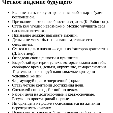
Четкое видение будущего
Если не знать точку отправления, любая карта будет
бесполезной.
Призвание — это способности и страсть (К. Робинсон).
Стать кем угодно невозможно. Можно улучшить себя
насколько возможно.
Призвание должно вызывать эмоции.
Деньги не могут быть призванием, только его
следствием.
Смысл и цель в жизни — один из факторов долголетия
(Д. Бюттнер).
Определи свои ценности и принципы.
Выработай критерии успеха, которые важны для тебя:
свободное время, деньги, окружение, самореализации.
Тщательно анализируй навязываемые критерии
успешной жизни.
Формулируй цель в энергичной форме.
Ставь четкие критерии достижения цели.
Составляй список действий по целям.
Разбей цели на долгосрочные и краткосрочные.
Регулярно просматривай первые.
Ни одна цель не должна основываться на желании
перечеркнуть критику.
Представь, что прошло 5 лет, и почувствуй выгоды