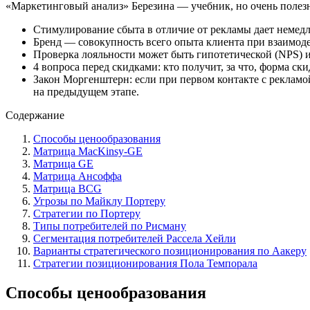
«Маркетинговый анализ» Березина — учебник, но очень полезн
Стимулирование сбыта в отличие от рекламы дает немедл
Бренд — совокупность всего опыта клиента при взаимод
Проверка лояльности может быть гипотетической (NPS) и 
4 вопроса перед скидками: кто получит, за что, форма ск
Закон Моргенштерн: если при первом контакте с реклам
на предыдущем этапе.
Содержание
Способы ценообразования
Матрица MacKinsy-GE
Матрица GE
Матрица Ансоффа
Матрица BCG
Угрозы по Майклу Портеру
Стратегии по Портеру
Типы потребителей по Рисману
Сегментация потребителей Рассела Хейли
Варианты стратегического позиционирования по Аакеру
Стратегии позиционирования Пола Темпорала
Способы ценообразования