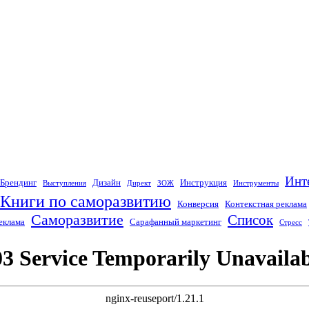
Инт
Брендинг
Дизайн
Инструкция
Выступления
Директ
ЗОЖ
Инструменты
Книги по саморазвитию
Конверсия
Контекстная реклама
Саморазвитие
Список
еклама
Сарафанный маркетинг
Стресс