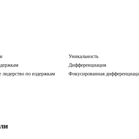
и
Уникальность
здержкам
Дифференциация
 лидерство по издержкам
Фокусированная дифференциац
йли