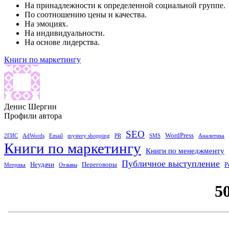
На принадлежности к определенной социальной группе.
По соотношению цены и качества.
На эмоциях.
На индивидуальности.
На основе лидерства.
Книги по маркетингу
Денис Шергин
Профили автора
SEO
WordPress
2ГИС
AdWords
Email
mystery shopping
PR
SMS
Аналитика
Книги по маркетингу
Книги по менеджменту
Публичное выступление
Неудачи
Переговоры
Р
Метрика
Отзывы