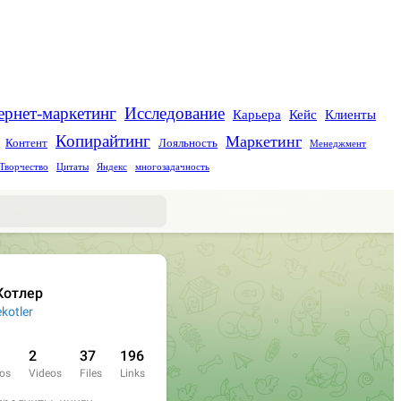
Исследование
ернет-маркетинг
Карьера
Кейс
Клиенты
Копирайтинг
Маркетинг
Контент
Лояльность
Менеджмент
Творчество
Цитаты
Яндекс
многозадачность