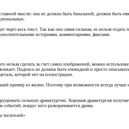
 главной мысли: она не должна быть банальной, должна быть емк
оциональных.
 через весь текст. Так как она самая сильная, ее нельзя отдать 
я дополнительными историями, комментариями, фактами.
о нельзя сделать за счет самих изображений, можно использоват
звлекает. Подпись не должна быть очевидной и просто описывать 
деталь, которой нет на иллюстрации.
оший пример из жизни. Поэтому при возможности всегда лучше 
труировать сильную драматургию. Хорошая драматургия получаетс
м событий, вокруг него разворачивается драма.
а читателей»