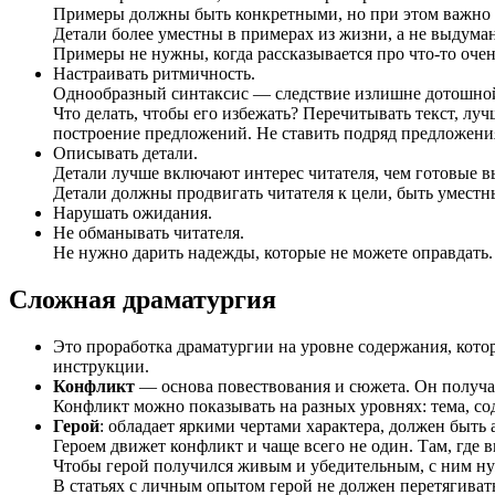
Примеры должны быть конкретными, но при этом важно н
Детали более уместны в примерах из жизни, а не выдума
Примеры не нужны, когда рассказывается про что-то очен
Настраивать ритмичность.
Однообразный синтаксис — следствие излишне дотошной 
Что делать, чтобы его избежать? Перечитывать текст, луч
построение предложений. Не ставить подряд предложени
Описывать детали.
Детали лучше включают интерес читателя, чем готовые 
Детали должны продвигать читателя к цели, быть уместн
Нарушать ожидания.
Не обманывать читателя.
Не нужно дарить надежды, которые не можете оправдать.
Сложная драматургия
Это проработка драматургии на уровне содержания, кото
инструкции.
Конфликт
— основа повествования и сюжета. Он получае
Конфликт можно показывать на разных уровнях: тема, со
Герой
: обладает яркими чертами характера, должен быть 
Героем движет конфликт и чаще всего не один. Там, где
Чтобы герой получился живым и убедительным, с ним нуж
В статьях с личным опытом герой не должен перетягивать