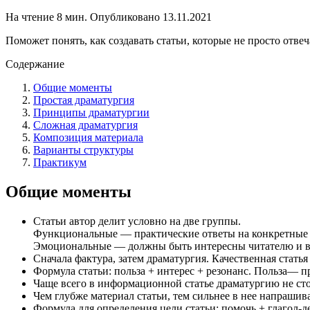
На чтение
8 мин.
Опубликовано
13.11.2021
Поможет понять, как создавать статьи, которые не просто отве
Содержание
Общие моменты
Простая драматургия
Принципы драматургии
Сложная драматургия
Композиция материала
Варианты структуры
Практикум
Общие моменты
Статьи автор делит условно на две группы.
Функциональные — практические ответы на конкретные 
Эмоциональные — должны быть интересны читателю и 
Сначала фактура, затем драматургия. Качественная стать
Формула статьи: польза + интерес + резонанс. Польза— 
Чаще всего в информационной статье драматургию не сто
Чем глубже материал статьи, тем сильнее в нее напрашив
Формула для определения цели статьи: помочь + глагол-д