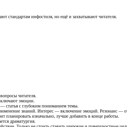
чают стандартам инфостиля, но ещё и захватывают читателя.
вопросы читателя.
включают эмоции.
я — статья с глубоким пониманием темы.
применение знаний. Интерес — включение эмоций. Резонанс — от
ит планировать изначально, лучше добавить в конце работы.
ается драматургия.
ействие. Только не стоить ставить широкие и поверхностные цел