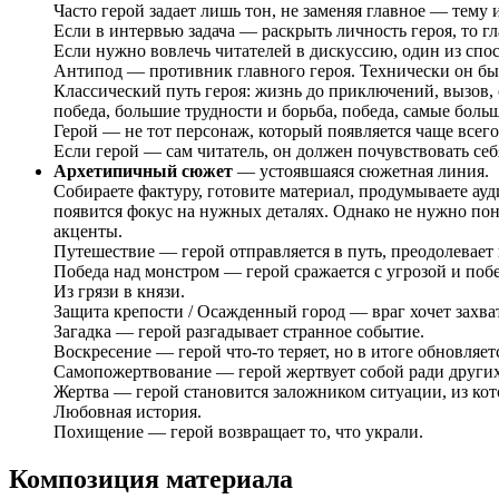
Часто герой задает лишь тон, не заменяя главное — тему 
Если в интервью задача — раскрыть личность героя, то 
Если нужно вовлечь читателей в дискуссию, один из спос
Антипод — противник главного героя. Технически он быва
Классический путь героя: жизнь до приключений, вызов, 
победа, большие трудности и борьба, победа, самые боль
Герой — не тот персонаж, который появляется чаще всего. 
Если герой — сам читатель, он должен почувствовать себя
Архетипичный сюжет
— устоявшаяся сюжетная линия.
Собираете фактуру, готовите материал, продумываете ауд
появится фокус на нужных деталях. Однако не нужно пон
акценты.
Путешествие — герой отправляется в путь, преодолевает 
Победа над монстром — герой сражается с угрозой и поб
Из грязи в князи.
Защита крепости / Осажденный город — враг хочет захват
Загадка — герой разгадывает странное событие.
Воскресение — герой что-то теряет, но в итоге обновляе
Самопожертвование — герой жертвует собой ради других
Жертва — герой становится заложником ситуации, из ко
Любовная история.
Похищение — герой возвращает то, что украли.
Композиция материала