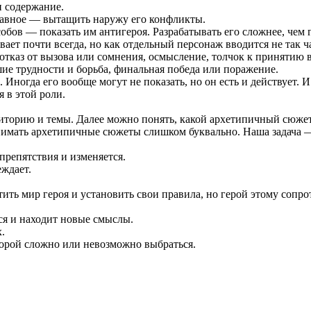
и содержание.
главное — вытащить наружу его конфликты.
обов — показать им антигероя. Разрабатывать его сложнее, чем г
ет почти всегда, но как отдельный персонаж вводится не так ч
отказ от вызова или сомнения, осмысление, толчок к принятию в
шие трудности и борьба, финальная победа или поражение.
Иногда его вообще могут не показать, но он есть и действует. И 
 в этой роли.
иторию и темы. Далее можно понять, какой архетипичный сюжет п
имать архетипичные сюжеты слишком буквально. Наша задача — 
препятствия и изменяется.
еждает.
ить мир героя и установить свои правила, но герой этому сопро
тся и находит новые смыслы.
.
торой сложно или невозможно выбраться.