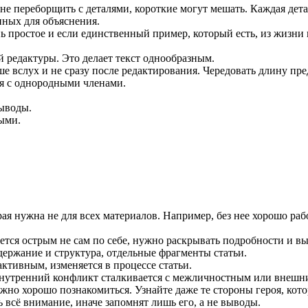
е переборщить с деталями, короткие могут мешать. Каждая дета
нных для объяснения.
ь простое и если единственный пример, который есть, из жизни 
редактуры. Это делает текст однообразным.
ше вслух и не сразу после редактирования. Чередовать длину пр
я с однородными членами.
выводы.
ыми.
рая нужна не для всех материалов. Например, без нее хорошо р
тся острым не сам по себе, нужно раскрывать подробности и вы
держание и структура, отдельные фрагменты статьи.
активным, изменяется в процессе статьи.
 внутренний конфликт сталкивается с межличностным или внешн
но хорошо познакомиться. Узнайте даже те стороны героя, кото
 всё внимание, иначе запомнят лишь его, а не выводы.