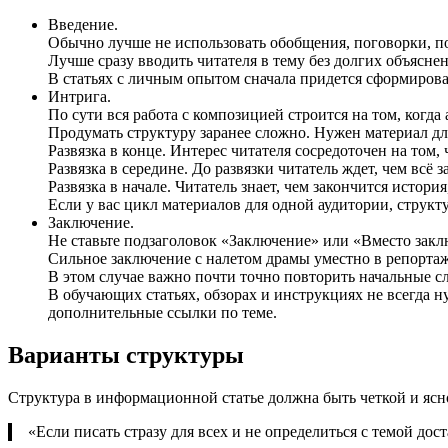
Введение.
Обычно лучше не использовать обобщения, поговорки, 
Лучше сразу вводить читателя в тему без долгих объясне
В статьях с личным опытом сначала придется сформирова
Интрига.
По сути вся работа с композицией строится на том, когда
Продумать структуру заранее сложно. Нужен материал для
Развязка в конце. Интерес читателя сосредоточен на том,
Развязка в середине. До развязки читатель ждет, чем всё 
Развязка в начале. Читатель знает, чем закончится истори
Если у вас цикл материалов для одной аудитории, структ
Заключение.
Не ставьте подзаголовок «Заключение» или «Вместо зак
Сильное заключение с налетом драмы уместно в репортаж
В этом случае важно почти точно повторить начальные с
В обучающих статьях, обзорах и инструкциях не всегда н
дополнительные ссылки по теме.
Варианты структуры
Структура в информационной статье должна быть четкой и ясно
«Если писать стразу для всех и не определиться с темой дос