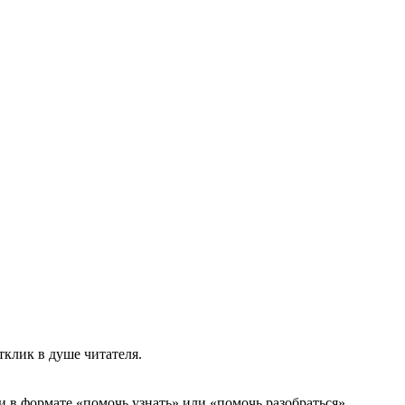
клик в душе читателя.
и в формате «помочь узнать» или «помочь разобраться».