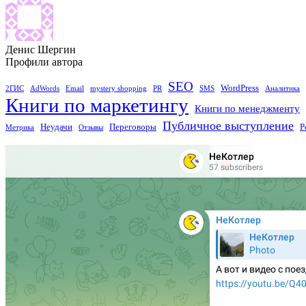
Денис Шергин
Профили автора
SEO
WordPress
2ГИС
AdWords
Email
mystery shopping
PR
SMS
Аналитика
Книги по маркетингу
Книги по менеджменту
Публичное выступление
Неудачи
Переговоры
Р
Метрика
Отзывы