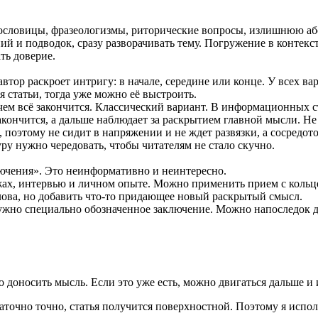
пословицы, фразеологизмы, риторические вопросы, излишнюю а
ний и подводок, сразу разворачивать тему. Погружение в контекс
ть доверие.
 автор раскроет интригу: в начале, середине или конце. У всех в
 статьи, тогда уже можно её выстроить.
 чем всё закончится. Классический вариант. В информационных ст
закончится, а дальше наблюдает за раскрытием главной мысли. Не 
я, поэтому не сидит в напряжении и не ждет развязки, а сосредото
уру нужно чередовать, чтобы читателям не стало скучно.
лючения». Это неинформативно и неинтересно.
ах, интервью и личном опыте. Можно применить прием с кольце
лова, но добавить что-то придающее новый раскрытый смысл.
ужно специально обозначенное заключение. Можно напоследок дат
 доносить мысль. Если это уже есть, можно двигаться дальше и
таточно точно, статья получится поверхностной. Поэтому я испол