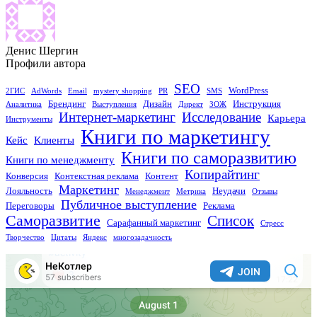
Денис Шергин
Профили автора
SEO
WordPress
2ГИС
AdWords
Email
mystery shopping
PR
SMS
Брендинг
Дизайн
Инструкция
Аналитика
Выступления
Директ
ЗОЖ
Исследование
Интернет-маркетинг
Карьера
Инструменты
Книги по маркетингу
Кейс
Клиенты
Книги по саморазвитию
Книги по менеджменту
Копирайтинг
Конверсия
Контекстная реклама
Контент
Маркетинг
Лояльность
Неудачи
Менеджмент
Метрика
Отзывы
Публичное выступление
Переговоры
Реклама
Саморазвитие
Список
Сарафанный маркетинг
Стресс
Творчество
Цитаты
Яндекс
многозадачность