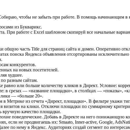
обираю, чтобы не забыть при работе. В помощь начинающим в к
росами из Букварикс.
ста. При работе с Excel шаблоном скопируй все начальные вариан
общую часть Title для страниц сайта и домен. Оперативно откл
татах поиска Яндекса объявления отсортированы исключительно 
в.
осам конкурентов.
енных на новых посетителей.
ляя худшее.
 по разным сайтам.
е равно или больше количеству кликов в Директ. Условие: корр
: в срезах — «название площадки», в столбцах — «показы», «кл
клики — «больше 20».
м в Метрике из отчета «Директ, площадки». В фильтре укажи т
ия визитов на клики. Отключи площадки по суммарному критерию
ь вручную качество площадки.
плохие поведенческие. Добавь в Директе на него понижающую ко
 если не продвигаешь их: Smaato, Inner-active, Google, AdsNat
ее по нему в Яндекс. Аудиториях создай сегмент по интересам, 