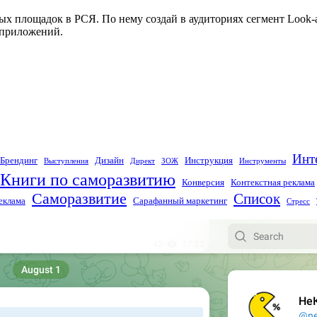
ых площадок в РСЯ. По нему создай в аудиториях сегмент Look-
 приложений.
Инт
Брендинг
Дизайн
Инструкция
Выступления
Директ
ЗОЖ
Инструменты
Книги по саморазвитию
Конверсия
Контекстная реклама
Саморазвитие
Список
еклама
Сарафанный маркетинг
Стресс