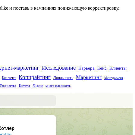
alike и поставь в кампаниях понижающую корректировку.
Исследование
ернет-маркетинг
Карьера
Кейс
Клиенты
Копирайтинг
Маркетинг
Контент
Лояльность
Менеджмент
Творчество
Цитаты
Яндекс
многозадачность