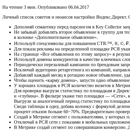
На чтение
3 мин.
Опубликовано
06.04.2017
Личный список советов и нюансов настройки Яндекс.Директ. С
Дополняй семантику перед парсингом в Key Collector зап
Не забывай добавлять второе объявление в группу для те
в колонке «Дополнительное объявление».
Используй спецсимволы для повышения CTR:™, ®, ©, ₽.
Для показа рекламы на определенной площадке РСЯ укажи 
На странице «Все объявления по этому запросу» в резуль
Используй домены конкурентов в качестве ключевых сло
Периодически перезаливай кампании по брендовым запр
Исключай аудиторию ретаргетинга из компаний, направл
Добавляй каждый месяц в ротацию новое объявление, уда
Чтобы оценить «карму домена», запусти одно объявление
У хороших площадок в РСЯ количество визитов в Метрик
Для проверки выгрузи статистику по площадкам в Директе
и «глубина». В фильтре укажи тип площадки — «Сети», 
Выгрузи за аналогичный период статистику по площадка
Сведи таблицы в одну, добавь колонку с формулой делен
процент отказов больше 60−70%. Предварительно провер
Создай в Метрике сегмент с пользователями, у которых 
Отключай в РСЯ сети с показами в мобильных приложениях,
В Метрике создай сегмент по совершившим конверсию. Дал