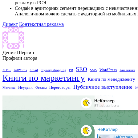
рекламу в РСЯ.
Создай в аудиториях сегмент перешедших с некачественн
Аналогичном можно сделать с аудиторией из мобильных
Директ
Контекстная реклама
Денис Шергин
Профили автора
SEO
WordPress
2ГИС
AdWords
Email
mystery shopping
PR
SMS
Аналитика
Книги по маркетингу
Книги по менеджменту
Публичное выступление
Неудачи
Переговоры
Р
Метрика
Отзывы