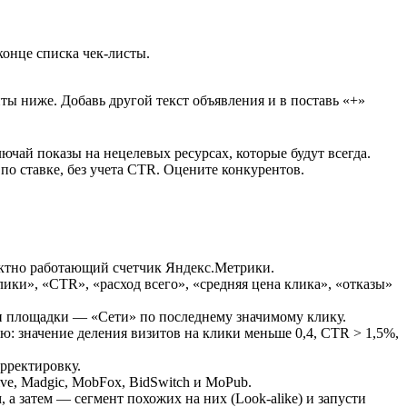
онце списка чек-листы.
ты ниже. Добавь другой текст объявления и в поставь «+»
ючай показы на нецелевых ресурсах, которые будут всегда.
по ставке, без учета CTR. Оцените конкурентов.
ектно работающий счетчик Яндекс.Метрики.
ики», «CTR», «расход всего», «средняя цена клика», «отказы»
ип площадки — «Сети» по последнему значимому клику.
: значение деления визитов на клики меньше 0,4, CTR > 1,5%,
рректировку.
ive, Madgic, MobFox, BidSwitch и MoPub.
а затем — сегмент похожих на них (Look-alike) и запусти